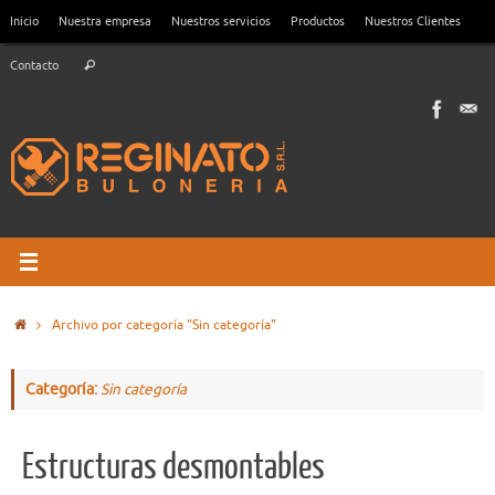
Saltar
Inicio
Nuestra empresa
Nuestros servicios
Productos
Nuestros Clientes
al
Búsqueda
contenido
Contacto
Buscar
para:
Inicio
Archivo por categoría "Sin categoría"
Categoría:
Sin categoría
Estructuras desmontables