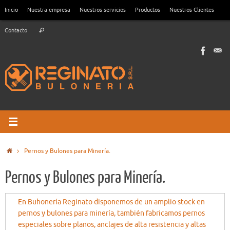
Saltar
Inicio
Nuestra empresa
Nuestros servicios
Productos
Nuestros Clientes
al
Búsqueda
contenido
Contacto
Buscar
para:
Inicio
Pernos y Bulones para Minería.
Pernos y Bulones para Minería.
En Buhonería Reginato disponemos de un amplio stock en
pernos y bulones para minería, también fabricamos pernos
especiales sobre planos, anclajes de alta resistencia y altas