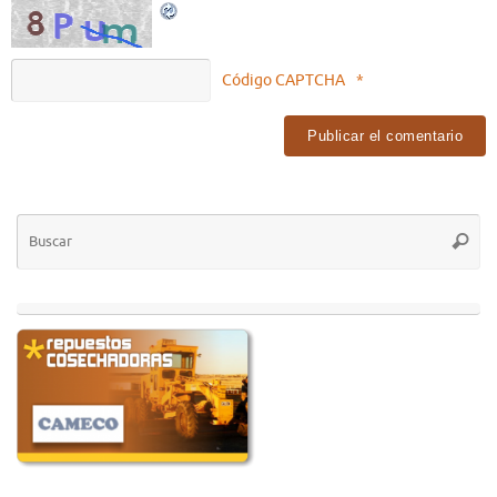
Código CAPTCHA
*
Bú
Busca
pa